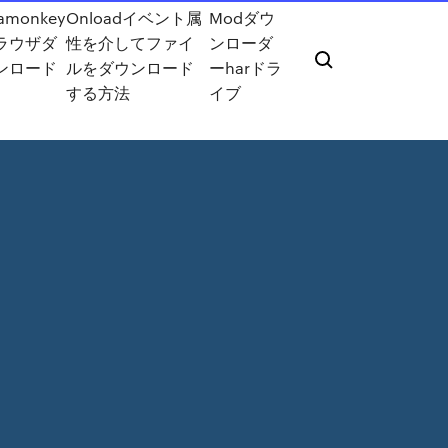
amonkey
Onloadイベント属
Modダウ
ラウザダ
性を介してファイ
ンローダ
ンロード
ルをダウンロード
ーharドラ
する方法
イブ