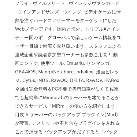
フライ · ヴィルフリート · ヴィレッジヴァンガード
· ウインアンドサンズ · ウイング ビデオゲームに情
熱を注ぐハードコアゲーマーをターゲットにした
Webメディアです。国内と海外、トリプルAとイン
ディー問わず、グローバルで楽しいゲーム情報をユ
ーザー目線で幅広く取り扱います。スタッフによる
連載企画や読者参加型コーナーも多数ご用意！ 動
画コンテナ, 使用ツール, Emus4u, センマンガ,
GBA4iOS, MangaNetabare, nds4ios, 漫画ビレッ
ジ, Cytus, iNDS, RawQQ, DELTA, RawQV, iPABox
今回は完全無料＆PC不要で専門知識がなくても誰
でも超簡単にMinecraftのサーバーを建てることが
できるサービス「MiRm」の使い方を紹介します。
目次 5 サーバーのバックアップ プラグイン(Mod)
が豊富; デメリットや不具合をプラグインを入れる
ことで潰せる バックアップが完了すると「バック