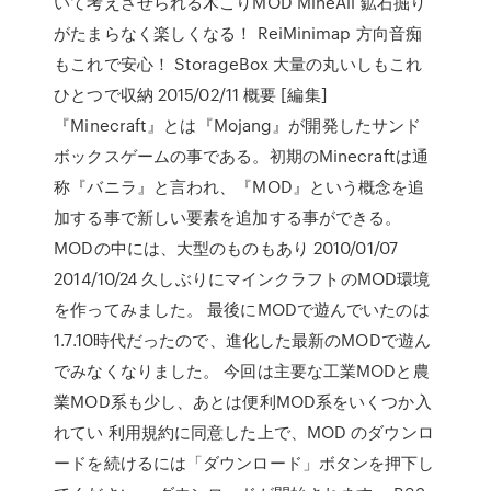
いて考えさせられる木こりMOD MineAll 鉱石掘り
がたまらなく楽しくなる！ ReiMinimap 方向音痴
もこれで安心！ StorageBox 大量の丸いしもこれ
ひとつで収納 2015/02/11 概要 [編集]
『Minecraft』とは『Mojang』が開発したサンド
ボックスゲームの事である。初期のMinecraftは通
称『バニラ』と言われ、『MOD』という概念を追
加する事で新しい要素を追加する事ができる。
MODの中には、大型のものもあり 2010/01/07
2014/10/24 久しぶりにマインクラフトのMOD環境
を作ってみました。 最後にMODで遊んでいたのは
1.7.10時代だったので、進化した最新のMODで遊ん
でみなくなりました。 今回は主要な工業MODと農
業MOD系も少し、あとは便利MOD系をいくつか入
れてい 利用規約に同意した上で、MOD のダウンロ
ードを続けるには「ダウンロード」ボタンを押下し