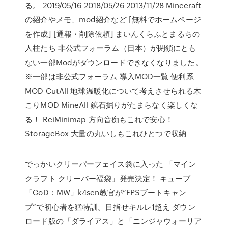
る。 2019/05/16 2018/05/26 2013/11/28 Minecraft
の紹介やメモ、mod紹介など [無料でホームページ
を作成] [通報・削除依頼] まいんくらふとまるちの
人柱たち 非公式フォーラム（日本）が閉鎖にとも
ない一部Modがダウンロードできなくなりました。
※一部は非公式フォーラム 導入MOD一覧 便利系
MOD CutAll 地球温暖化について考えさせられる木
こりMOD MineAll 鉱石掘りがたまらなく楽しくな
る！ ReiMinimap 方向音痴もこれで安心！
StorageBox 大量の丸いしもこれひとつで収納
でっかいクリーパーフェイス袋に入った 「マイン
クラフト クリーパー福袋」発売決定！ キューブ
「CoD：MW」k4sen教官が“FPSブートキャン
プ”で初心者を猛特訓。目指せキルレ1超え ダウン
ロード版の「ダライアス」と「ニンジャウォーリア