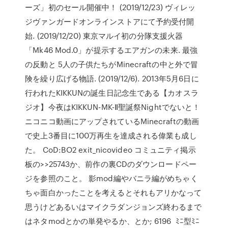
ーズ」初のセール開催中！ (2019/12/23) ヴィレッ
ジヴァンガードオンラインストアにて予約受付開
始. (2019/12/20) 東京マルイ初の分隊支援火器
「Mk46 Mod.0」が提示するエアガンの未来. 最強
の反動と 5人の子供たちがMinecraftの中と外で冒
険を繰り広げる物語. (2019/12/6). 2013年5月6日に
行われたKIKKUNの誕生日記念生である【カオスラ
ジオ】今夜はKIKKUN-MK-Ⅱ聖誕祭Nightでないと！
ニコニコ動画にアップされているMinecraftの動画
で史上3番目に100万再生を達成される偉業も成し
た。 CoD:BO2 exit_nicovideo コミュニティ掲示
板の>>25743か、前作の裏CDのダウンロードペー
ジを参照のこと。 影mod編やバニラ編がめちゃく
ちゃ面白かったことを考えるとそれもアリかなって
思うけどあるいはマイクラダンジョンズ終わるまで
はネタmodとかの単発やるか、とか; 6196 ﾐﾆ型ﾐﾆ