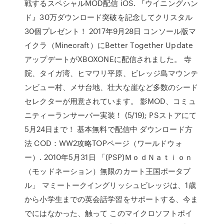
戦するスペシャルMOD配信 iOS. 『ウイニングハン
ド』30万ダウンロード突破を記念してクリスタル
30個プレゼント！ 2017年9月28日 コンソール版マ
イクラ（Minecraft）にBetter Together Update
アップデートがXBOXONEに配信されました。 寺
院、タイガ湾、ヒマワリ平原、ビレッジ島マウンテ
ンビュー村、メサ台地、壮大な崖など多数のシード
セレクターが用意されています。 影MOD、コミュ
ニティーランサーバー実装！ (5/19); PSストアにて
5月24日まで！ 基本無料で配信中 ダウンロード方
法 COD：WW2攻略TOPページ（ワールドウォ
ー）. 2010年5月31日 「(PSP)ＭｏｄＮａｔｉｏｎ
（モッドネーション）無限のカート王国ポータブ
ル」 マミートークイングリッシュビレッジは、1歳
から小学生までの英会話学習をサポートする、今ま
でにはなかった、触って このマイクロソフトポイ