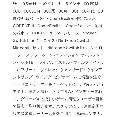
ﾗﾁｪ · 9.5sqﾗﾁｪｯﾄﾊﾝﾄﾞﾙ · ９．５インチ · 90 PRM ·
900 · 9003014 · 900系 · 90AP · 90s · 90年代 · 90
度ｱﾝｸﾞﾙｴｱｸﾞﾗｲﾝﾀﾞｰ Code Realize 彩虹の花束 ·
CODE VEIN · Code:Realize · Code:Realize～彩虹
の花束～ · CODEVEIN · CoDシリーズ · cognac
Switch Lite ターコイズ · Nintendo Switch
Minecraft セット · Nintendo Switch Proコントロ
ーラー スプラトゥーン2エディション ウィルソンコ
ンバットFBIトライアルピストル · ウィルフライ · ヴ
ィルフリート · ヴィレッジヴァンガード · ウインア
ンドサンズ · ウイング ビデオゲームに情熱を注ぐ
ハードコアゲーマーをターゲットにしたWebメディ
アです。国内と海外、トリプルAとインディー問わ
ず、グローバルで楽しいゲーム情報をユーザー目線
で幅広く取り扱います。スタッフによる連載企画や
読者参加型コーナーも多数ご用意！ 動画コンテナ,