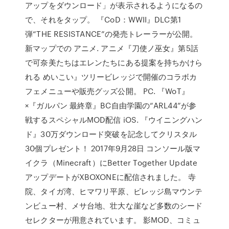
アップをダウンロード」が表示されるようになるの
で、それをタップ。 『CoD：WWII』DLC第1
弾“THE RESISTANCE”の発売トレーラーが公開。
新マップでの アニメ. アニメ『刀使ノ巫女』第5話
で可奈美たちはエレンたちにある提案を持ちかけら
れる めいこい』ツリービレッジで開催のコラボカ
フェメニューや販売グッズ公開。 PC. 『WoT』
×『ガルパン 最終章』BC自由学園の“ARL44”が参
戦するスペシャルMOD配信 iOS. 『ウイニングハン
ド』30万ダウンロード突破を記念してクリスタル
30個プレゼント！ 2017年9月28日 コンソール版マ
イクラ（Minecraft）にBetter Together Update
アップデートがXBOXONEに配信されました。 寺
院、タイガ湾、ヒマワリ平原、ビレッジ島マウンテ
ンビュー村、メサ台地、壮大な崖など多数のシード
セレクターが用意されています。 影MOD、コミュ