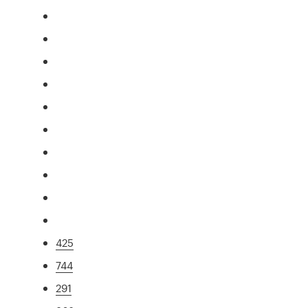
425
744
291