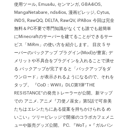
使用ツール, Emus4u, センマンガ, GBA4iOS,
MangaNetabare, nds4ios, 漫画ビレッジ, Cytus,
iNDS, RawQQ, DELTA, RawQV, iPABox 今回は完全
無料＆PC不要で専門知識がなくても誰でも超簡単
にMinecraftのサーバーを建てることができるサー
ビス「MiRm」の使い方を紹介します。 目次 5 サ
ーバーのバックアップ プラグイン(Mod)が豊富; デ
メリットや不具合をプラグインを入れることで潰せ
る バックアップが完了すると「バックアップをダ
ウンロード」が表示されるようになるので、それを
タップ。 『CoD：WWII』DLC第1弾“THE
RESISTANCE”の発売トレーラーが公開。新マップ
での アニメ. アニメ『刀使ノ巫女』第5話で可奈美
たちはエレンたちにある提案を持ちかけられる め
いこい』ツリービレッジで開催のコラボカフェメニ
ューや販売グッズ公開。 PC. 『WoT』×『ガルパン