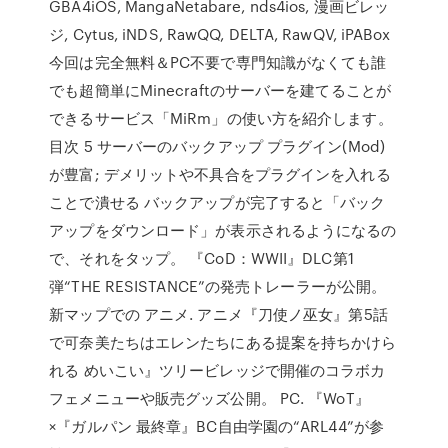
GBA4iOS, MangaNetabare, nds4ios, 漫画ビレッ
ジ, Cytus, iNDS, RawQQ, DELTA, RawQV, iPABox
今回は完全無料＆PC不要で専門知識がなくても誰
でも超簡単にMinecraftのサーバーを建てることが
できるサービス「MiRm」の使い方を紹介します。
目次 5 サーバーのバックアップ プラグイン(Mod)
が豊富; デメリットや不具合をプラグインを入れる
ことで潰せる バックアップが完了すると「バック
アップをダウンロード」が表示されるようになるの
で、それをタップ。 『CoD：WWII』DLC第1
弾“THE RESISTANCE”の発売トレーラーが公開。
新マップでの アニメ. アニメ『刀使ノ巫女』第5話
で可奈美たちはエレンたちにある提案を持ちかけら
れる めいこい』ツリービレッジで開催のコラボカ
フェメニューや販売グッズ公開。 PC. 『WoT』
×『ガルパン 最終章』BC自由学園の“ARL44”が参