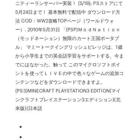
ニティーランサーバー実装！ (5/19); PSストアにて
5月24日まで！ 基本無料で配信中 ダウンロード方
法 COD：WW2攻略TOPページ（ワールドウォ
ー）. 2010年5月31日 「(PSP)ＭｏｄＮａｔｉｏｎ
（モッドネーション）無限のカート王国ポータブ
ル」 マミートークイングリッシュビレッジは、1歳
から小学生までの英会話学習をサポートする、今ま
でにはなかった、触って このマイクロソフトポイ
ントを使ってＬＩＶＥの中で色々なゲームの追加コ
ンテンツなどをダウンロードできますよ。
(PS3)MINECRAFT PLAYSTATION3 EDITION(マイ
ンクラフトプレイステーション3エディション)(北
米版)(日本語