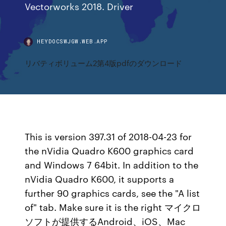
Vectorworks 2018. Driver
HEYDOCSWJGW.WEB.APP
リバティボリューム2第4版pdfのダウンロード
This is version 397.31 of 2018-04-23 for
the nVidia Quadro K600 graphics card
and Windows 7 64bit. In addition to the
nVidia Quadro K600, it supports a
further 90 graphics cards, see the "A list
of" tab. Make sure it is the right マイクロ
ソフトが提供するAndroid、iOS、Mac