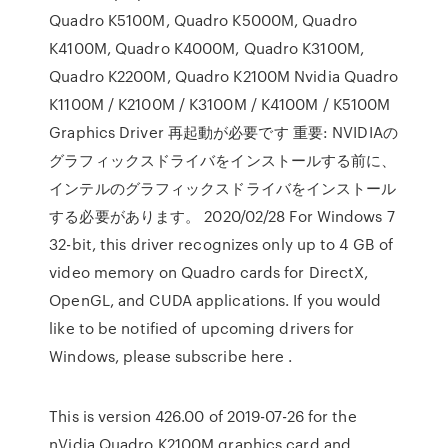
Quadro K5100M, Quadro K5000M, Quadro
K4100M, Quadro K4000M, Quadro K3100M,
Quadro K2200M, Quadro K2100M Nvidia Quadro
K1100M / K2100M / K3100M / K4100M / K5100M
Graphics Driver 再起動が必要です 重要: NVIDIAの
グラフィックスドライバをインストールする前に、
インテルのグラフィックスドライバをインストール
する必要があります。 2020/02/28 For Windows 7
32-bit, this driver recognizes only up to 4 GB of
video memory on Quadro cards for DirectX,
OpenGL, and CUDA applications. If you would
like to be notified of upcoming drivers for
Windows, please subscribe here .
This is version 426.00 of 2019-07-26 for the
nVidia Quadro K2100M graphics card and