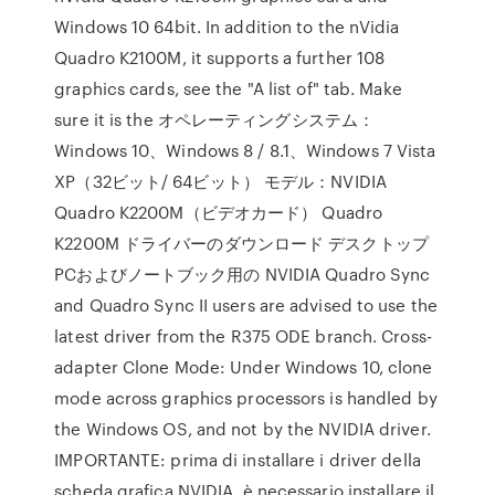
Windows 10 64bit. In addition to the nVidia
Quadro K2100M, it supports a further 108
graphics cards, see the "A list of" tab. Make
sure it is the オペレーティングシステム：
Windows 10、Windows 8 / 8.1、Windows 7 Vista
XP（32ビット/ 64ビット） モデル：NVIDIA
Quadro K2200M（ビデオカード） Quadro
K2200M ドライバーのダウンロード デスクトップ
PCおよびノートブック用の NVIDIA Quadro Sync
and Quadro Sync II users are advised to use the
latest driver from the R375 ODE branch. Cross-
adapter Clone Mode: Under Windows 10, clone
mode across graphics processors is handled by
the Windows OS, and not by the NVIDIA driver.
IMPORTANTE: prima di installare i driver della
scheda grafica NVIDIA, è necessario installare il