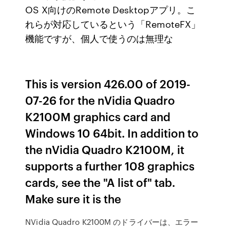
OS X向けのRemote Desktopアプリ。こ
れらが対応しているという「RemoteFX」
機能ですが、個人で使うのは無理な
This is version 426.00 of 2019-
07-26 for the nVidia Quadro
K2100M graphics card and
Windows 10 64bit. In addition to
the nVidia Quadro K2100M, it
supports a further 108 graphics
cards, see the "A list of" tab.
Make sure it is the
NVidia Quadro K2100M のドライバーは、エラー