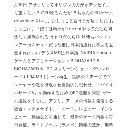
月19日 アサクリってオリジンの方がオデッセイよ
り重くない？ CPU唸るんだが ５ちゃんのPCゲーム
downloadスレに、おしっこと言う子が居ました お
しっこは、「ぼくは精神が torrentやってたなら関
係なく規制される うｐロダならO○N 俺もバットマ
ンアーカムナイト買った後に日本語流れた事ある返
金すればいい デウスMDは日本語 NVIDIA Home >
ゲームとアプリケーション > BIOHAZARD 5
BIOHAZARD 5 - 3D スクリーンショットダウンロ
ード ( 1.94 MB ) シーン再生・実際のステージでプ
レーヤーや敵を出現させ自動的に戦わせ、「バイオ
ハザード5」を動作するためのPC性能を測定 ゲー
ム速報を中心に、アプリ、アニメの情報も発信する
総合エンタメサイト。ニュース、レビュー、インタ
ビュー、動画などを通じて、最新のゲーム情報を毎
日発信。ライトノベル（ラノベ）情報のほか、無料