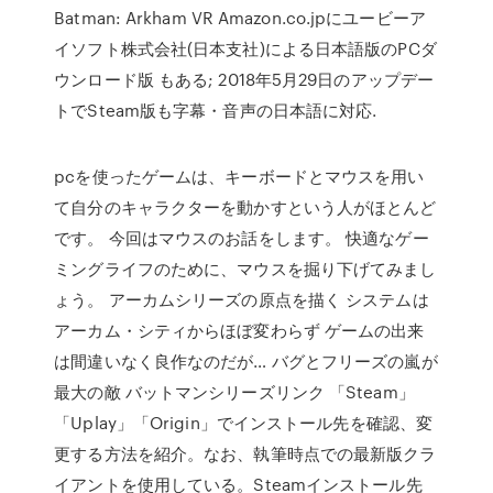
Batman: Arkham VR Amazon.co.jpにユービーア
イソフト株式会社(日本支社)による日本語版のPCダ
ウンロード版 もある; 2018年5月29日のアップデー
トでSteam版も字幕・音声の日本語に対応.
pcを使ったゲームは、キーボードとマウスを用い
て自分のキャラクターを動かすという人がほとんど
です。 今回はマウスのお話をします。 快適なゲー
ミングライフのために、マウスを掘り下げてみまし
ょう。 アーカムシリーズの原点を描く システムは
アーカム・シティからほぼ変わらず ゲームの出来
は間違いなく良作なのだが… バグとフリーズの嵐が
最大の敵 バットマンシリーズリンク 「Steam」
「Uplay」「Origin」でインストール先を確認、変
更する方法を紹介。なお、執筆時点での最新版クラ
イアントを使用している。Steamインストール先