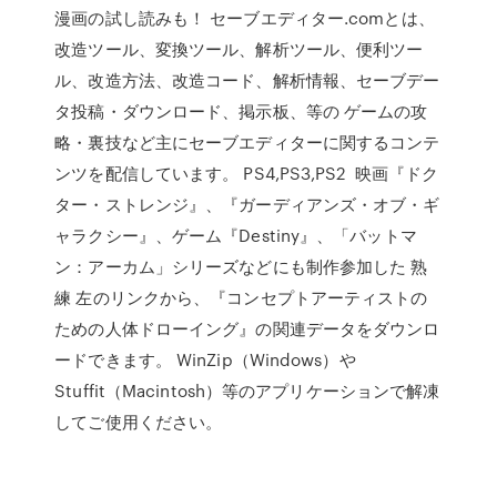
漫画の試し読みも！ セーブエディター.comとは、
改造ツール、変換ツール、解析ツール、便利ツー
ル、改造方法、改造コード、解析情報、セーブデー
タ投稿・ダウンロード、掲示板、等の ゲームの攻
略・裏技など主にセーブエディターに関するコンテ
ンツを配信しています。 PS4,PS3,PS2 映画『ドク
ター・ストレンジ』、『ガーディアンズ・オブ・ギ
ャラクシー』、ゲーム『Destiny』、「バットマ
ン：アーカム」シリーズなどにも制作参加した 熟
練 左のリンクから、『コンセプトアーティストの
ための人体ドローイング』の関連データをダウンロ
ードできます。 WinZip（Windows）や
Stuffit（Macintosh）等のアプリケーションで解凍
してご使用ください。