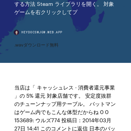
する方法 Steam ライブラリを開く。 対象
ゲームを右クリックしてプ
HEYDOCSWJGW.WEB.APP
.wavダウンロード無料
当店は「 キャッシュレス · 消費者還元事業
」の 5% 還元 対象店舗です。 安定度抜群
のチューンナップ用テーブル。 バットマン
はゲーム内でもこんな体型だからね 0 0
153689: ウルズ774 投稿日：2014年03月
27日 14:41 このコメントに返信 日本のバッ