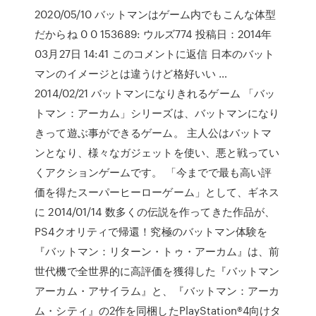
2020/05/10 バットマンはゲーム内でもこんな体型
だからね 0 0 153689: ウルズ774 投稿日：2014年
03月27日 14:41 このコメントに返信 日本のバット
マンのイメージとは違うけど格好いい …
2014/02/21 バットマンになりきれるゲーム 「バッ
トマン：アーカム」シリーズは、バットマンになり
きって遊ぶ事ができるゲーム。 主人公はバットマ
ンとなり、様々なガジェットを使い、悪と戦ってい
くアクションゲームです。 「今までで最も高い評
価を得たスーパーヒーローゲーム」として、ギネス
に 2014/01/14 数多くの伝説を作ってきた作品が、
PS4クオリティで帰還！究極のバットマン体験を
『バットマン：リターン・トゥ・アーカム』は、前
世代機で全世界的に高評価を獲得した『バットマン
アーカム・アサイラム』と、『バットマン：アーカ
ム・シティ』の2作を同梱したPlayStation®4向けタ