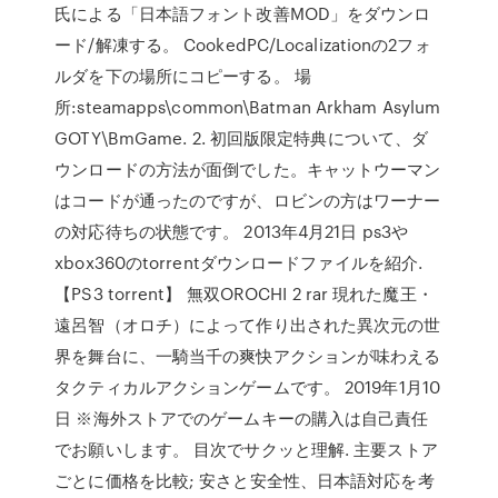
氏による「日本語フォント改善MOD」をダウンロ
ード/解凍する。 CookedPC/Localizationの2フォ
ルダを下の場所にコピーする。 場
所:steamapps\common\Batman Arkham Asylum
GOTY\BmGame. 2. 初回版限定特典について、ダ
ウンロードの方法が面倒でした。キャットウーマン
はコードが通ったのですが、ロビンの方はワーナー
の対応待ちの状態です。 2013年4月21日 ps3や
xbox360のtorrentダウンロードファイルを紹介.
【PS3 torrent】 無双OROCHI 2 rar 現れた魔王・
遠呂智（オロチ）によって作り出された異次元の世
界を舞台に、一騎当千の爽快アクションが味わえる
タクティカルアクションゲームです。 2019年1月10
日 ※海外ストアでのゲームキーの購入は自己責任
でお願いします。 目次でサクッと理解. 主要ストア
ごとに価格を比較; 安さと安全性、日本語対応を考