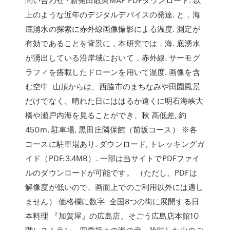
上のような近年のデジタルデバイスの発達. と，海
底湧水の探索に赤外線画像撮影による温度. 測定が
有効であることを背景に，本研究では，海. 底湧水
が湧出している沿岸域において，赤外線. サーモグ
ラフィを搭載したドローンを用いて温度. 画像を含
む空中 山頂からは、西脇市のまちなみや田園風景
だけでなく、晴れた日にははるか遠くに明石海峡大
橋や瀬戸内海を見ることができ、秋 高低差, 約
450m. 駐車場, 黒田庄隣保館（前坂コース） ※各
コースに駐車場あり. ダウンロード, トレッキングガ
イド（PDF:3.4MB）. 一部は当サイトでPDFファイ
ルのダウンロードが可能です。 （ただし、PDFは
解像度が低いので、画面上でのご利用以外には適し
ません） 価格欄に数字 全国8つの街に展開する日
本料理 『加賀屋』の広島店。そごう広島店本館10
階レストラン。四季折々の海の幸、吟味した山のご