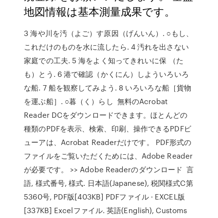
地図情報は基本測量成果です。
3 海や川を汚（よご）す原因（げんいん）. ○もし、
これだけのものを水に流したら. 4 汚れを出さない
家庭での工夫. 5 海をよく知ってきれいに保 （た
も）とう. 6 港で確認（かくにん）しよういろいろ
な船. 7 船を観察してみよう. 8 いろいろな船［貨物
を運ぶ船］. ○暮（く）らし 無料のAcrobat
Reader DCをダウンロードできます。ほとんどの
種類のPDFを表示、検索、印刷、操作できるPDFビ
ューアは、Acrobat Readerだけです。 PDF形式の
ファイルをご覧いただくためには、Adobe Reader
が必要です。 >> Adobe Readerのダウンロード 言
語, 様式番号, 様式. 日本語(Japanese), 税関様式C第
5360号, PDF版[403KB] PDFファイル · EXCEL版
[337KB] Excelファイル. 英語(English), Customs