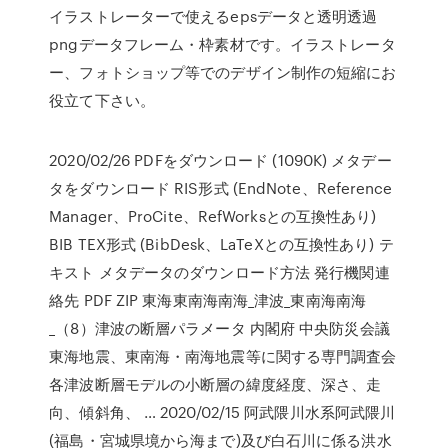
イラストレーターで使えるepsデータと透明透過
pngデータフレーム・枠素材です。イラストレータ
ー、フォトショップ等でのデザイン制作の短縮にお
役立て下さい。
2020/02/26 PDFをダウンロード (1090K) メタデー
タをダウンロード RIS形式 (EndNote、Reference
Manager、ProCite、RefWorksとの互換性あり)
BIB TEX形式 (BibDesk、LaTeXとの互換性あり) テ
キスト メタデータのダウンロード方法 発行機関連
絡先 PDF ZIP 東海東南海南海_津波_東南海南海
_（8）津波の断層パラメータ 内閣府 中央防災会議
東海地震、東南海・南海地震等に関する専門調査会
各津波断層モデルの小断層の緯度経度、深さ、走
向、傾斜角、 … 2020/02/15 阿武隈川水系阿武隈川
(福島・宮城県境から海まで)及び白石川に係る洪水