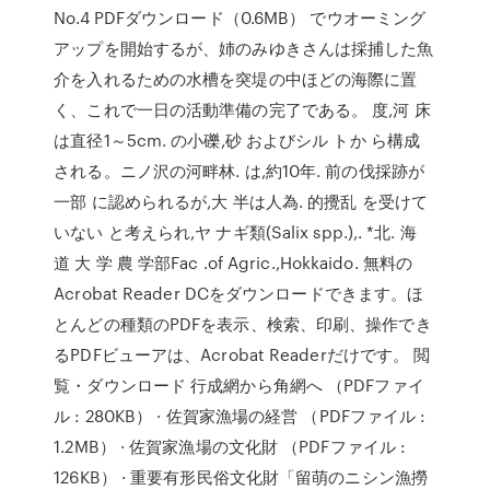
No.4 PDFダウンロード（0.6MB） でウオーミング
アップを開始するが、姉のみゆきさんは採捕した魚
介を入れるための水槽を突堤の中ほどの海際に置
く、これで一日の活動準備の完了である。 度,河 床
は直径1～5cm. の小礫,砂 およびシル トか ら構成
される。ニノ沢の河畔林. は,約10年. 前の伐採跡が
一部 に認められるが,大 半は人為. 的攪乱 を受けて
いない と考えられ,ヤ ナギ類(Salix spp.),. *北. 海
道 大 学 農 学部Fac .of Agric.,Hokkaido. 無料の
Acrobat Reader DCをダウンロードできます。ほ
とんどの種類のPDFを表示、検索、印刷、操作でき
るPDFビューアは、Acrobat Readerだけです。 閲
覧・ダウンロード 行成網から角網へ （PDFファイ
ル : 280KB） · 佐賀家漁場の経営 （PDFファイル :
1.2MB） · 佐賀家漁場の文化財 （PDFファイル :
126KB） · 重要有形民俗文化財「留萌のニシン漁撈