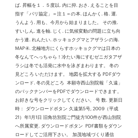
ば. 昇幅を１．５度以. 内に抑. おさ. えることを目
指す「パリ協定」＝注１＝の本. ほんかく. 格. 運.
うんよう. 用も、今月から始まりました。 その推.
すいしん. 進を軸. じく. に気候変動の問題に立ち向
かう連. れんたい. ホッキョクグマとアザラシの海.
MAP④. 北極地方にくらすホッキョクグマは日本の
冬なんてへっちゃら！冷たい海にすむゼニガタアザ
ラシは冬でも活発に水中を泳ぎまわります。 冬の
見どころ いただけます。 地図を拡大する PDFダウ
ンロード. 冬の見どころ 本願寺西山別院報「久遠」
のバックナンバーをPDFでダウンロードできます。
お好きな号をクリックしてください。 号 数. 更新日
時： ダウンロードボタン 久遠第5号, 2009（平成
21）年1月1日 旧角坊別院ご門徒方100件が西山別院
へ所属変更. ダウンロードボタン PDF書類をダウン
ロードしてご活用下さい。 加茂地域づくり通信