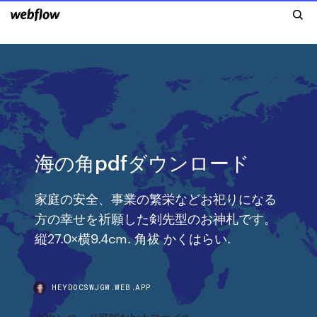
海の角pdfダウンロード
家庭の安全、事業の繁栄などお祀りになる
方の幸せを祈願した剣先型のお神札です。
縦27.0×横9.4cm. 角祓 かくはらい.
HEYDOCSWJGW.WEB.APP