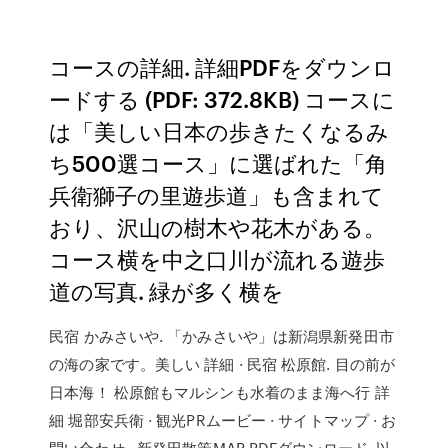
コースの詳細. 詳細PDFをダウンロ
ードする (PDF: 372.8KB) コースに
は「美しい日本の歩きたくなるみ
ち500選コース」に選ばれた「角
兵衛獅子の里遊歩道」も含まれて
おり、沢山の樹木や花木がある。
コース横を中之口川が流れる遊歩
道の写真. 緑が多く横を
民宿 かみさいや. 「かみさいや」は新潟県新発田市
の海の家です。美しい 詳細 · 民宿 松原館. 目の前が
日本海！ 松原館もマルシンも水着のまま海へ行 詳
細 堀部安兵衛 · 観光PRムービー · サイトマップ · お
問い合わせ · 新発田散策MAP PDFダウンロード. 以