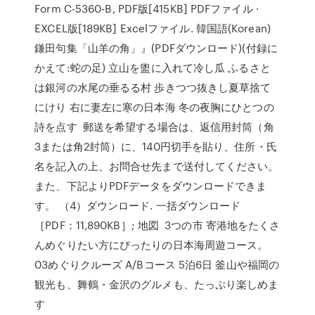
Form C-5360-B, PDF版[415KB] PDFファイル ·
EXCEL版[189KB] Excelファイル. 韓国語(Korean)
鎌田句集「山羊の角」』(PDFダウンロード)(付録に
かえて:蛇の足) 立山を盥に入れて冷し瓜 ふるさと
は銀河の水尾の垂るる村 歩きつつ抜きし夏草捨て
にけり 右に妻左に寒の日本海 冬の夜胸にひとつの
詩を点す 郵送を希望する場合は、返信用封筒（角
3または角2封筒）に、140円切手を貼り、住所・氏
名を記入の上、お問合せ先まで送付してください。
また、下記よりPDFデータをダウンロードできま
す。 （4）ダウンロード. 一括ダウンロード
［PDF：11,890KB］; 地図 3つの市 寄港地をたくさ
んめぐりたい方にぴったりの日本海周遊コース。
03めぐりクルーズ A/Bコース 5泊6日 釜山や福岡の
観光も、舞鶴・金沢のグルメも、たっぷり楽しめま
す