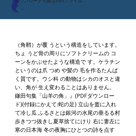
ダウンロード可能なbvhファイル
（角鞘）が覆 うという構造をしています。
ちょ うど骨の周りにソフトクリームの コ
ーンをかぶせたような構造で す。ケラチン
というのは爪 つめ や髪の 毛を作るたんぱ
く質です。ウシ科 の動物はシカのオスと違
い、角が 生え変わることはありません。
鎌田句集「山羊の角」』(PDFダウンロー
ド)(付録にかえて:蛇の足) 立山を盥に入れ
て冷し瓜 ふるさとは銀河の水尾の垂るる村
歩きつつ抜きし夏草捨てにけり 右に妻左に
寒の日本海 冬の夜胸にひとつの詩を点す