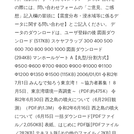
の際には、問い合わせフォームの「ご意見、ご感
想」記入欄の冒頭に【震度分布・浸水域等に係るデ
ータに関する問い合わせ】とご記入ください。 デ
ータのダウンロードは、ユーザ登録の後 図面ダウ
ンロード (517KB) スケヤフラップ 300 400 500
600 700 800 900 1000 図面ダウンロード
(294KB) マンホールゲート A【丸型/分割方式】
Φ500 Φ600 Φ700 Φ800 Φ900 Φ1000 Φ1100
Φ1200 Φ1350 Φ1500 (115KB) 2006/01/01 令和2年
7月1日 みんなで知ろう東京湾！ ～協力者募集！ 8
月5日、東京湾環境一斉調査～（PDF:約475K） 令
和2年6月30日 西之島の噴火について（6月29日観
測）（PDF:約1.3M） 令和2年6月16日 西之島の噴火
について（6月15日 一括ダウンロード[PDFファイ
ル／2,050KB] 表紙、はじめに PDF版[PDFファイル
／282KB] テキスト版[その他のファイル／2KB] 目