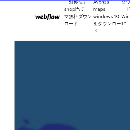
「対称性」
Avenza
ダ
shopifyテー
maps
ー
マ無料ダウン
windows 10
Wi
ロード
をダウンロー
10
ド